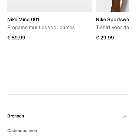
Nike Mind 001
Nike Sportswear C
Pregame muiltjes voor dames
T-shirt voor dam
€ 89,99
€ 89,99
€ 29,99
€ 29,99
Bronnen
Cadeaubonnen