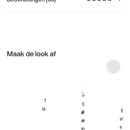
Maak de look af
Item 3 of 5