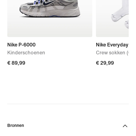
Nike P-6000
Nike Everyday El
Kinderschoenen
Crew sokken (6 p
€ 89,99
€ 89,99
€ 29,99
€ 29,99
Bronnen