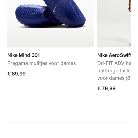
Nike Mind 001
Nike AeroSwift
Pregame muiltjes voor dames
Dri-FIT ADV hard
halfhoge taille e
€ 89,99
€ 89,99
voor dames (8 cm
€ 79,99
€ 79,99