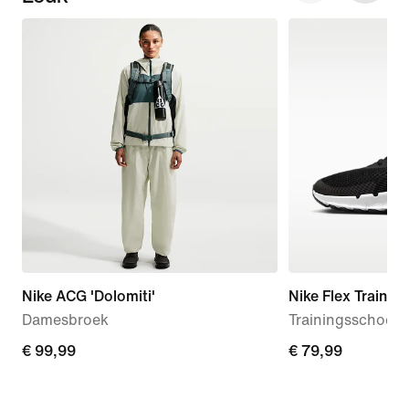
Nike ACG 'Dolomiti'
Nike Flex Train
Damesbroek
Trainingsschoen
€ 99,99
€ 99,99
€ 79,99
€ 79,99