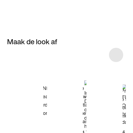
Maak de look af
Item 3 of 5