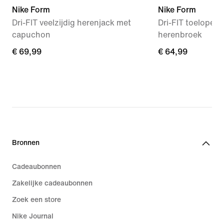
Nike Form
Nike Form
Dri-FIT veelzijdig herenjack met
Dri-FIT toelopend
capuchon
herenbroek
€ 69,99
€ 69,99
€ 64,99
€ 64,99
Bronnen
Cadeaubonnen
Zakelijke cadeaubonnen
Zoek een store
Nike Journal