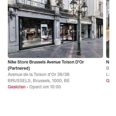
Nike Store Brussels Avenue Toison D'Or
Nike
(Partnered)
BON
Avenue de la Toison d'Or 36/38
LEUV
BRUSSELS, Brussels, 1000, BE
Gesl
Gesloten
• Opent om 10:00