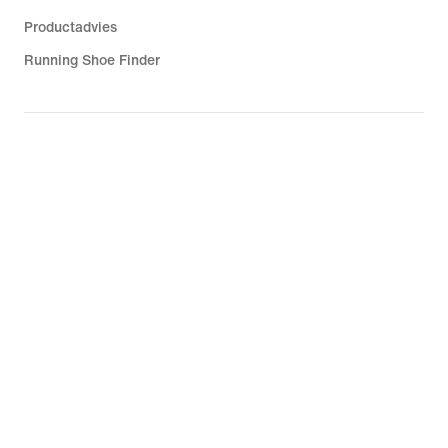
Productadvies
Running Shoe Finder
Help
Bedrijf
Communitykortingen
België
©
2026
Nike, Inc. Alle rechten voorbehouden