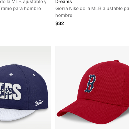
 de la MLB ajustable y
Dreams
-Frame para hombre
Gorra Nike de la MLB ajustable p
hombre
$32