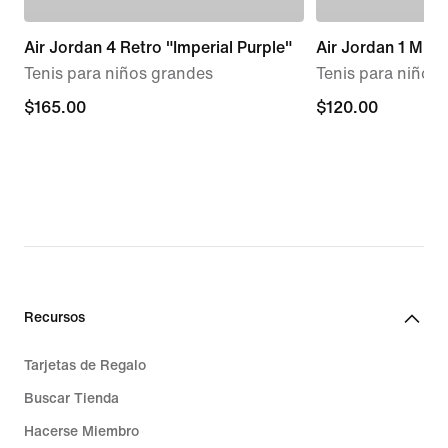
Air Jordan 4 Retro "Imperial Purple"
Air Jordan 1 Mid
Tenis para niños grandes
Tenis para niños
$165.00
$165.00
$120.00
$120.00
Recursos
Tarjetas de Regalo
Buscar Tienda
Hacerse Miembro