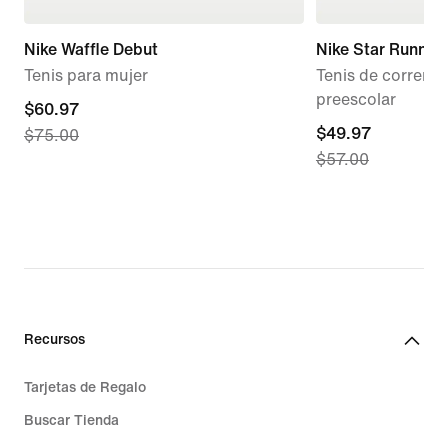
Nike Waffle Debut
Nike Star Runner
Tenis para mujer
Tenis de correr p
preescolar
current
$60.97
current
$49.97
$75.00
price
$57.00
price
$60.97,
$49.97,
original
original
price
price
$75.00
$57.00
Recursos
Tarjetas de Regalo
Buscar Tienda