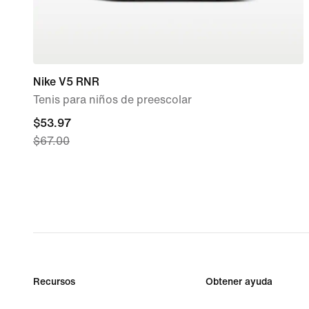
Nike V5 RNR
Tenis para niños de preescolar
current
$53.97
$67.00
price
$53.97,
original
price
$67.00
Recursos
Obtener ayuda