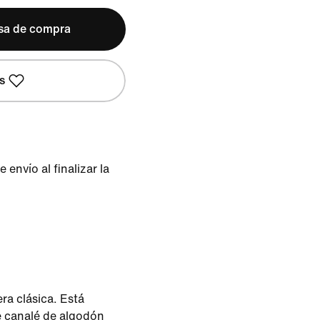
lsa de compra
s
envío al finalizar la
era clásica. Está
e canalé de algodón