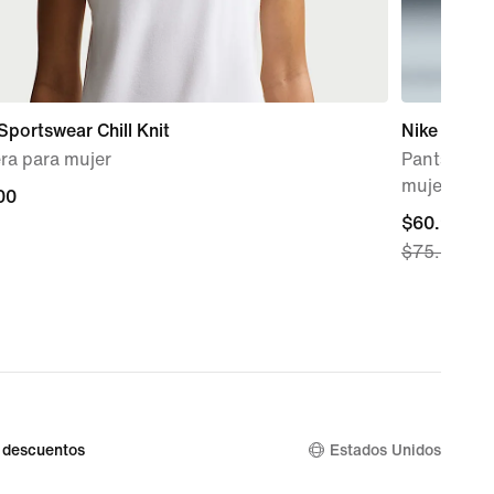
Sportswear Chill Knit
Nike Sport
ra para mujer
Pants de e
mujer
00
00
current
$60.97
$75.00
price
$60.97,
original
price
$75.00
 descuentos
Estados Unidos