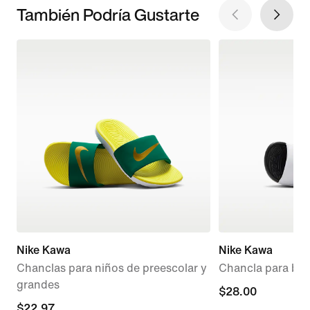
También Podría Gustarte
Nike Kawa
Nike Kawa
Chanclas para niños de preescolar y
Chancla para bebé
grandes
$28.00
$28.00
current
$22.97