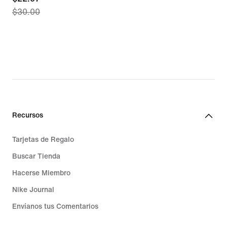
$30.00
price
$22.97,
original
price
$30.00
Recursos
Tarjetas de Regalo
Buscar Tienda
Hacerse Miembro
Nike Journal
Envíanos tus Comentarios