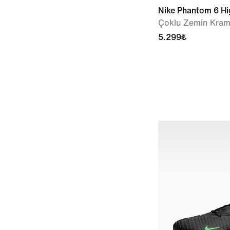
Nike Phantom 6 H
Çoklu Zemin Kra
5.299₺