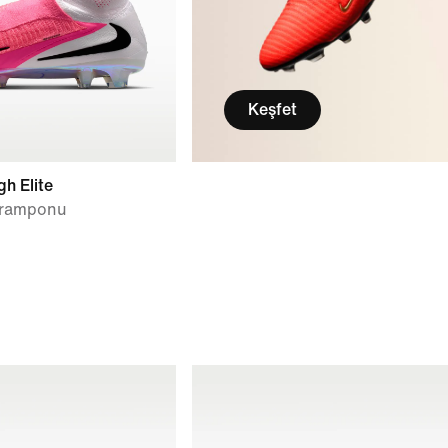
Keşfet
h Elite
Kramponu