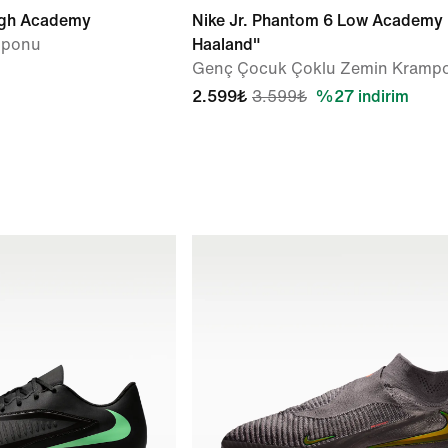
igh Academy
Nike Jr. Phantom 6 Low Academy 
mponu
Haaland"
Genç Çocuk Çoklu Zemin Kramp
2.599₺
3.599₺
%27 indirim