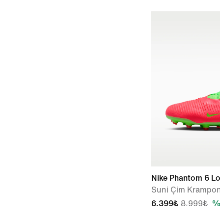
Nike Phantom 6 Lo
Suni Çim Krampo
6.399₺
8.999₺
%