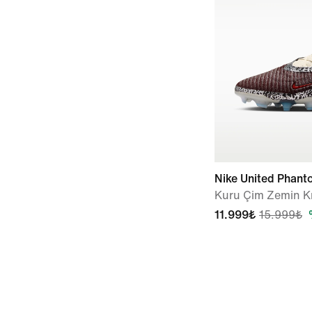
Nike United Phant
Kuru Çim Zemin 
11.999₺
15.999₺