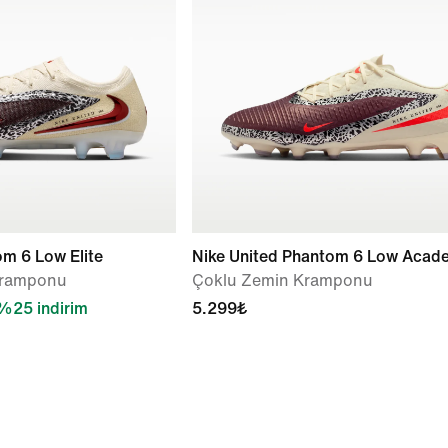
om 6 Low Elite
Nike United Phantom 6 Low Acad
Kramponu
Çoklu Zemin Kramponu
%25 indirim
5.299₺