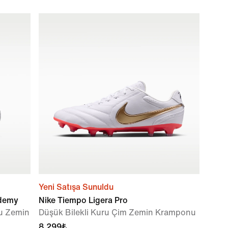
Yeni Satışa Sunuldu
ademy
Nike Tiempo Ligera Pro
lu Zemin
Düşük Bilekli Kuru Çim Zemin Kramponu
8.299₺