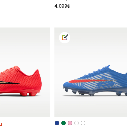
4.099₺
u