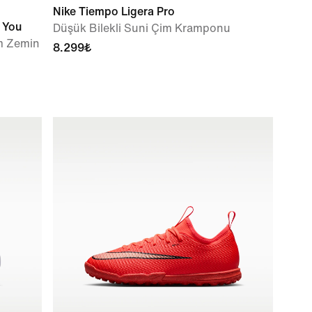
Nike Tiempo Ligera Pro
y You
Düşük Bilekli Suni Çim Kramponu
im Zemin
8.299₺