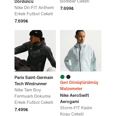
Bomber Ceketi
Dördüncü
Nike Dri-FIT Anthem
7.699₺
Erkek Futbol Ceketi
7.699₺
Paris Saint-Germain
Geri Dönüştürülmüş
Tech Windrunner
Malzemeler
Nike Tam Boy
Nike AeroSwift
Fermuarlı Dokuma
Aerogami
Erkek Futbol Ceketi
Storm-FIT Kadın
7.499₺
Koşu Ceketi