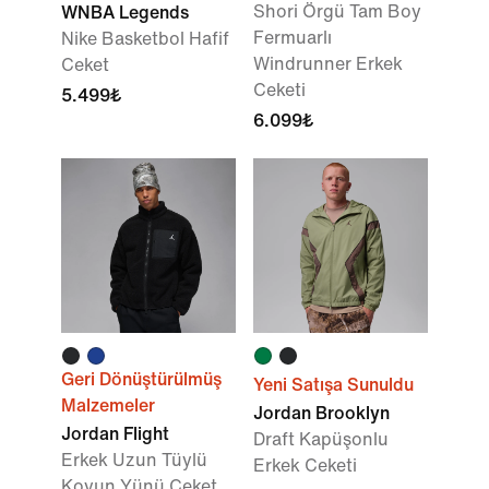
Shori Örgü Tam Boy
WNBA Legends
Fermuarlı
Nike Basketbol Hafif
Windrunner Erkek
Ceket
Ceketi
5.499₺
6.099₺
Geri Dönüştürülmüş
Yeni Satışa Sunuldu
Malzemeler
Jordan Brooklyn
Jordan Flight
Draft Kapüşonlu
Erkek Uzun Tüylü
Erkek Ceketi
Koyun Yünü Ceket