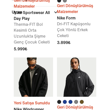
Geri Dönüştürülmüş
Geri Dönüştürülmüş
Malzemeler
Malzemeler
Uyum
Nike Sportswear All
Nike Form
Day Play
Dri-FIT Kapüşonlu
Therma-FIT Bol
Çok Yönlü Erkek
Kesimli Orta
Ceketi
Uzunlukta Şişme
Genç Çocuk Ceketi
3.899₺
5.999₺
Yeni Satışa Sunuldu
Geri Dönüştürülmüş
Nike Windrunner