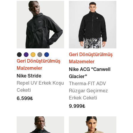
Geri Dönüştürülmüş
Geri Dönüştürülmüş
Malzemeler
Malzemeler
Nike ACG "Canwell
Nike Stride
Glacier"
Repel UV Erkek Koşu
Therma-FIT ADV
Ceketi
Rüzgar Geçirmez
Erkek Ceketi
6.599₺
9.999₺