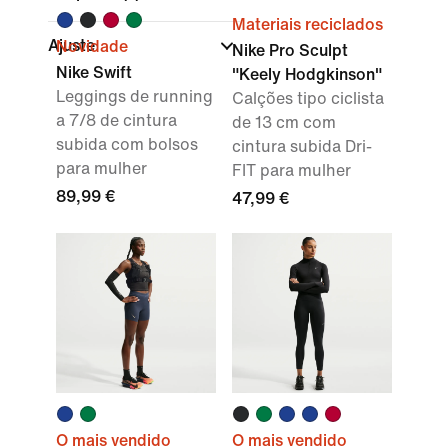
Materiais reciclados
Ajuste
Novidade
Nike Pro Sculpt
Nike Swift
"Keely Hodgkinson"
Leggings de running
Calções tipo ciclista
a 7/8 de cintura
de 13 cm com
subida com bolsos
cintura subida Dri-
para mulher
FIT para mulher
89,99 €
47,99 €
O mais vendido
O mais vendido