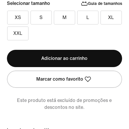
Selecionar tamanho
Guia de tamanhos
XS
S
M
L
XL
XXL
Adicionar ao carrinho
Marcar como favorito
Este produto está excluído de promoções e
descontos no site.