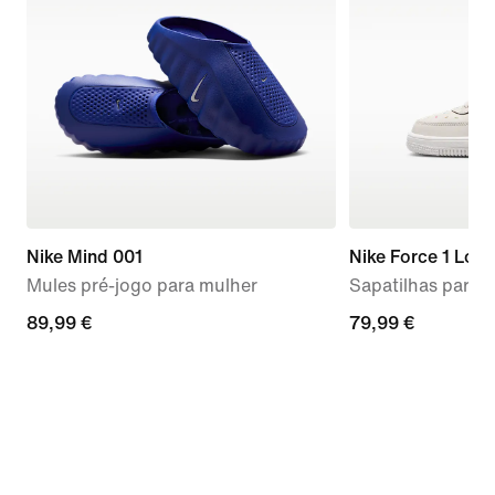
Nike Mind 001
Nike Force 1 Low
Mules pré-jogo para mulher
Sapatilhas para c
89,99
89,99 €
79,99
79,99 €
€
€