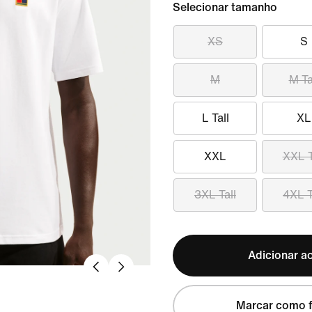
Selecionar tamanho
XS
S
M
M Ta
L Tall
XL
XXL
XXL T
3XL Tall
4XL T
Adicionar ao
Marcar como f