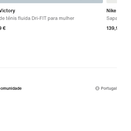
Victory
Nike Vapor
de ténis fluida Dri-FIT para mulher
Sapatilhas
9
9 €
139,99
139,99 €
€
comunidade
Portugal