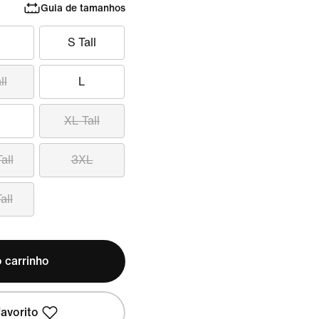
Guia de tamanhos
S Tall
ll
L
XL Tall
all
3XL
all
 carrinho
avorito