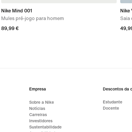
Nike Mind 001
Nike 
Mules pré-jogo para homem
Saia 
89,99
89,99 €
49,9
49,9
€
€
Empresa
Descontos da 
Estudante
Sobre a Nike
Docente
Notícias
Carreiras
Investidores
Sustentabilidade