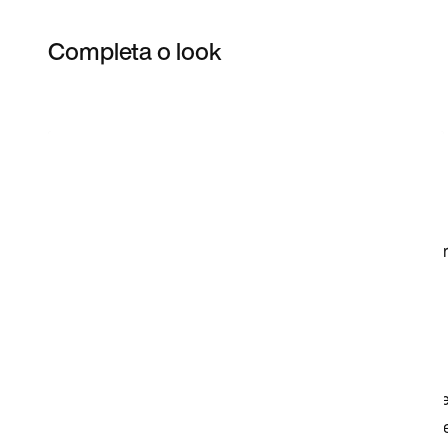
Completa o look
Item 3 of 21
Comprar o look