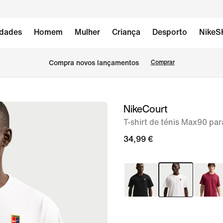
dades
Homem
Mulher
Criança
Desporto
NikeS
Compra novos lançamentos
Comprar
NikeCourt
imagem
1
T-shirt de ténis Max90 p
de
34,99 €
6