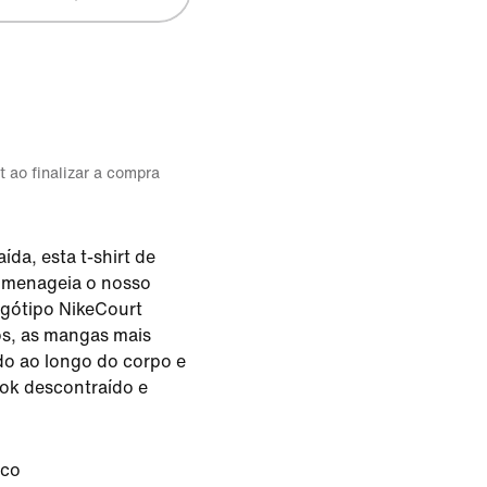
t ao finalizar a compra
ída, esta t-shirt de
omenageia o nosso
ogótipo NikeCourt
os, as mangas mais
do ao longo do corpo e
ok descontraído e
nco