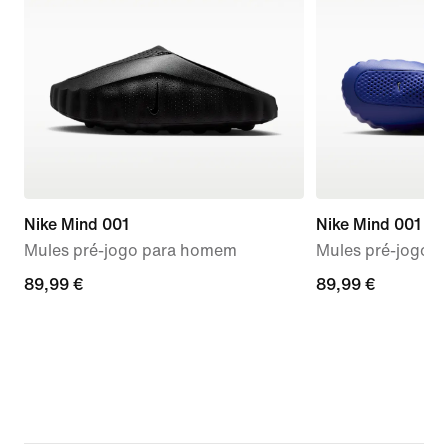
Nike Mind 001
Nike Mind 001
Mules pré-jogo para homem
Mules pré-jogo p
89,99
89,99 €
89,99
89,99 €
€
€