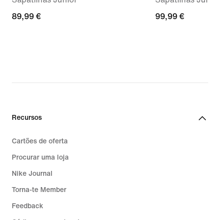
89,99
89,99 €
99,99
99,99 €
€
€
Recursos
Cartões de oferta
Procurar uma loja
Nike Journal
Torna-te Member
Feedback