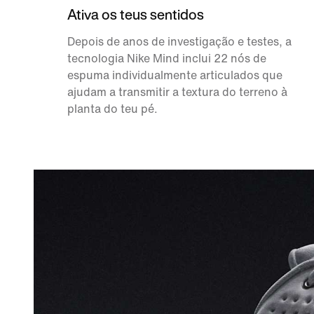
Ativa os teus sentidos
Depois de anos de investigação e testes, a
tecnologia Nike Mind inclui 22 nós de
espuma individualmente articulados que
ajudam a transmitir a textura do terreno à
planta do teu pé.