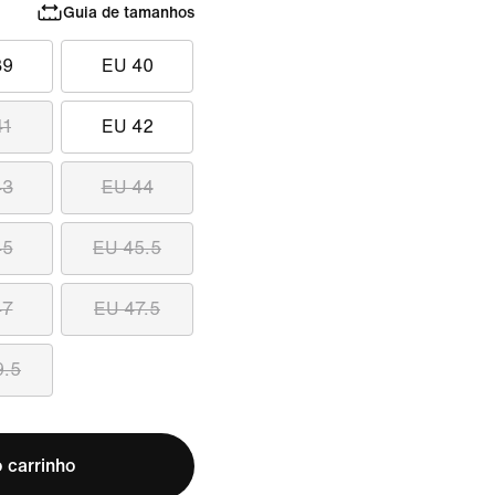
Guia de tamanhos
39
EU 40
41
EU 42
43
EU 44
45
EU 45.5
47
EU 47.5
9.5
 carrinho