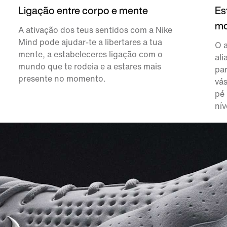
Ligação entre corpo e mente
Es
mo
A ativação dos teus sentidos com a Nike
Mind pode ajudar-te a libertares a tua
O 
mente, a estabeleceres ligação com o
ali
mundo que te rodeia e a estares mais
pa
presente no momento.
vás
pé
nív