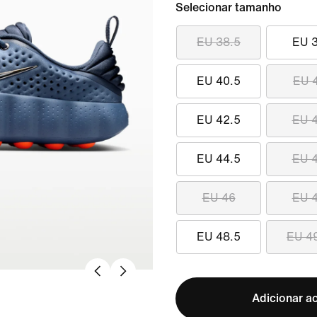
Selecionar tamanho
EU 38.5
EU 
EU 40.5
EU 
EU 42.5
EU 
EU 44.5
EU 
EU 46
EU 
EU 48.5
EU 4
Adicionar ao