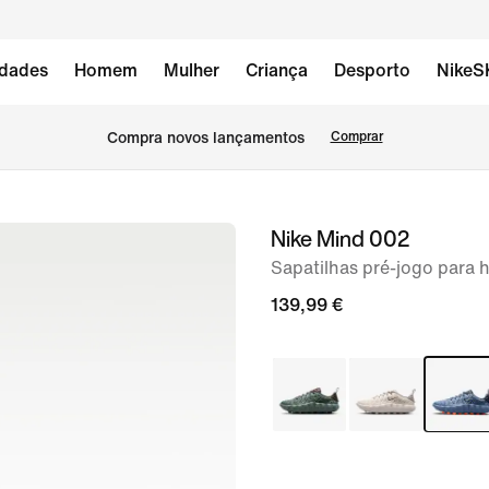
dades
Homem
Mulher
Criança
Desporto
NikeS
Compra novos lançamentos
Comprar
Nike Mind 002
imagem
1
Sapatilhas pré-jogo para
de
139,99 €
11