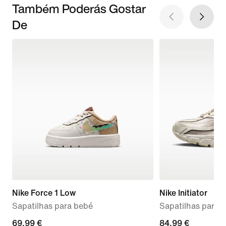
Também Poderás Gostar
De
Nike Force 1 Low
Nike Initiator
Sapatilhas para bebé
Sapatilhas para 
69,99
69,99 €
84,99
84,99 €