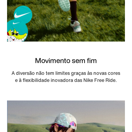
Movimento sem fim
A di­ver­são não tem li­mi­tes gra­ças às novas cores
e à fle­xi­bi­li­da­de inovadora das Nike Free Ride.