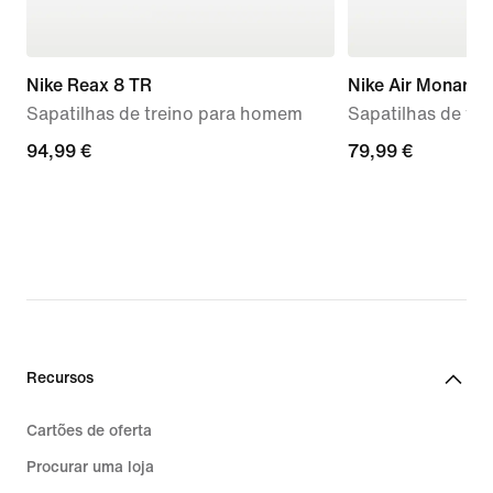
Nike Reax 8 TR
Nike Air Monarch 
Sapatilhas de treino para homem
Sapatilhas de tr
94,99
94,99 €
79,99
79,99 €
€
€
Recursos
Cartões de oferta
Procurar uma loja