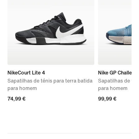
NikeCourt Lite 4
Nike GP Challeng
Sapatilhas de ténis para terra batida
Sapatilhas de tén
para homem
para homem
74,99
74,99 €
99,99
99,99 €
€
€