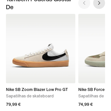
De
Nike SB Zoom Blazer Low Pro GT
Nike SB Force 58
Sapatilhas de skateboard
Sapatilhas de sk
79,99
79,99 €
74,99
74,99 €