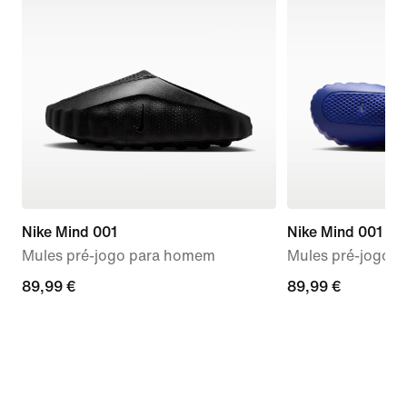
Nike Mind 001
Nike Mind 001
Mules pré-jogo para homem
Mules pré-jogo p
89,99
89,99 €
89,99
89,99 €
€
€