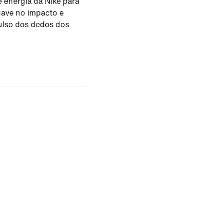
e energia da Nike para
uave no impacto e
ulso dos dedos dos