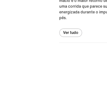
macio e o maior retorno d
uma corrida que parece s
energizada durante o imp
pés.
Ver tudo