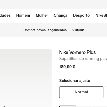
dades
Homem
Mulher
Criança
Desporto
NikeS
Compra novos lançamentos
Comprar
Nike Vomero Plus
imagem
1
Sapatilhas de running pa
de
189,99 €
8
Selecionar ajuste
Normal