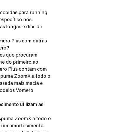
cebidas para running
específico nos
das longas e dias de
ero Plus com outras
ero?
res que procuram
e do primeiro ao
mero Plus contam com
espuma ZoomX a todo o
ssada mais macia e
modelos Vomero
cimento utilizam as
espuma ZoomX a todo o
a um amortecimento