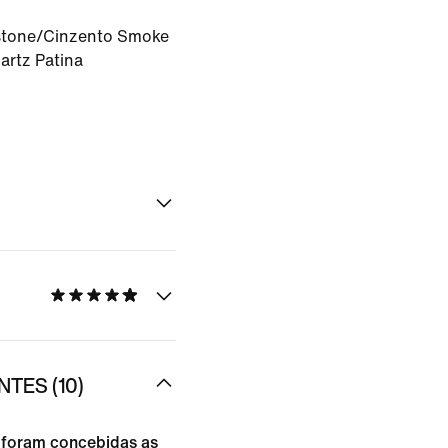
stone/Cinzento Smoke
artz Patina
TES (10)
s foram concebidas as