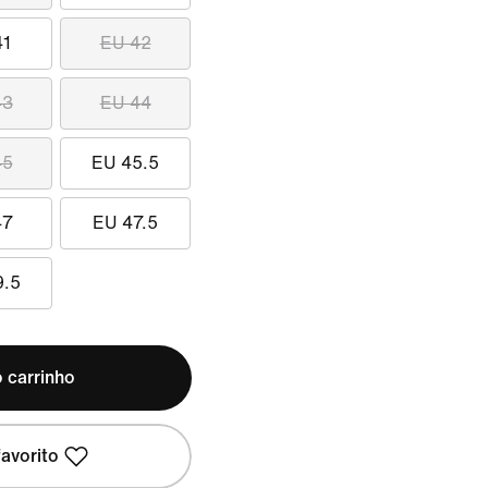
41
EU 42
43
EU 44
45
EU 45.5
47
EU 47.5
9.5
 carrinho
avorito