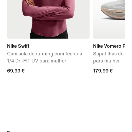
Nike Swift
Nike Vomero Plus
Camisola de running com fecho a
Sapatilhas de ru
1/4 Dri-FIT UV para mulher
para mulher
69,99
69,99 €
179,99
179,99 €
€
€