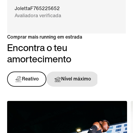
JolettaF765225652
Avaliadora verificada
Comprar mais running em estrada
Encontra o teu
amortecimento
Reativo
Nível máximo
Sustent