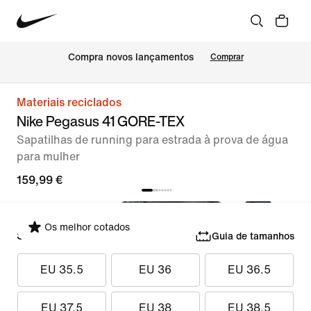
Compra novos lançamentos
Comprar
Materiais reciclados
Nike Pegasus 41 GORE-TEX
Sapatilhas de running para estrada à prova de água
para mulher
159,99 €
Os melhor cotados
Selecionar tamanho
Guia de tamanhos
EU 35.5
EU 36
EU 36.5
EU 37.5
EU 38
EU 38.5