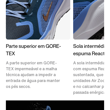
Parte superior em GORE-
Sola intermédia
TEX
espuma ReactX
A parte superior em GORE-
A sola intermédia é
TEX impermeável e a malha
com espuma ReactX 
técnica ajudam a impedir a
sustentada, que en
entrada de água para manter
unidades Air Zoom 
os pés secos.
e no calcanhar par
passada enérgica.