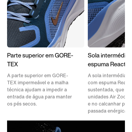
Parte superior em GORE-
Sola intermédia
TEX
espuma ReactX
A parte superior em GORE-
A sola intermédia é
TEX impermeável e a malha
com espuma ReactX 
técnica ajudam a impedir a
sustentada, que en
entrada de água para manter
unidades Air Zoom 
os pés secos.
e no calcanhar par
passada enérgica.