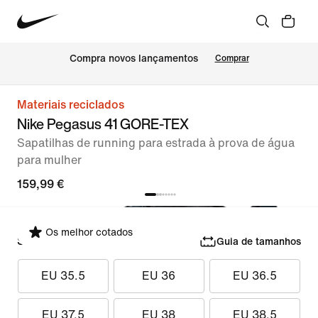
Compra novos lançamentos
Comprar
Materiais reciclados
Nike Pegasus 41 GORE-TEX
Sapatilhas de running para estrada à prova de água
para mulher
159,99 €
Os melhor cotados
Selecionar tamanho
Guia de tamanhos
EU 35.5
EU 36
EU 36.5
EU 37.5
EU 38
EU 38.5