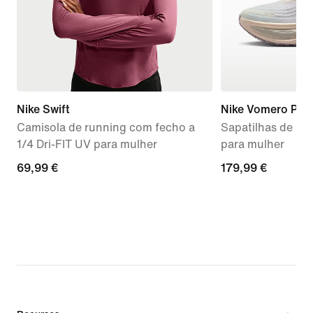
Nike Swift
Nike Vomero Plus
Camisola de running com fecho a
Sapatilhas de ru
1/4 Dri-FIT UV para mulher
para mulher
69,99
69,99 €
179,99
179,99 €
€
€