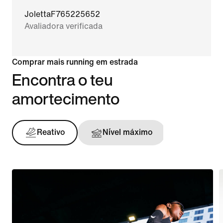
JolettaF765225652
Avaliadora verificada
Comprar mais running em estrada
Encontra o teu
amortecimento
Reativo
Nível máximo
Sustent