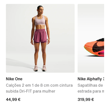
Nike One
Nike Alphafly 3 
Calções 2 em 1 de 8 cm com cintura
Sapatilhas de co
subida Dri-FIT para mulher
estrada para mul
44,99
44,99 €
319,99
319,99 €
€
€