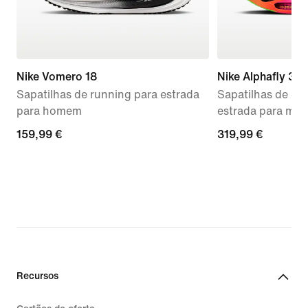
Nike Vomero 18
Nike Alphafly 3 
Sapatilhas de running para estrada
Sapatilhas de co
para homem
estrada para mul
159,99
159,99 €
319,99
319,99 €
€
€
Recursos