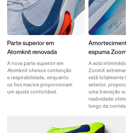
Parte superior em
Amortecimento
Atomknit renovada
espuma ZoomX
A nova parte superior em
A sola intermédia 
Atomknit oferece contenção
ZoomX extremament
e respirabilidade, enquanto
está totalmente liga
os fios macios proporcionam
exterior, proporci
um ajuste confortável.
uma transição suav
reatividade otimiza
longo da corrida.