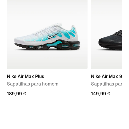
Nike Air Max Plus
Nike Air Max 90 D
Sapatilhas para homem
Sapatilhas para
189,99
189,99 €
149,99
149,99 €
€
€