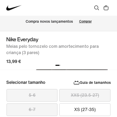
Compra novos lançamentos
Comprar
Nike Everyday
Meias pelo tornozelo com amortecimento para
criança (3 pares)
13,99 €
Selecionar tamanho
Guia de tamanhos
5-6
XXS (23.5-27)
6-7
XS (27-35)