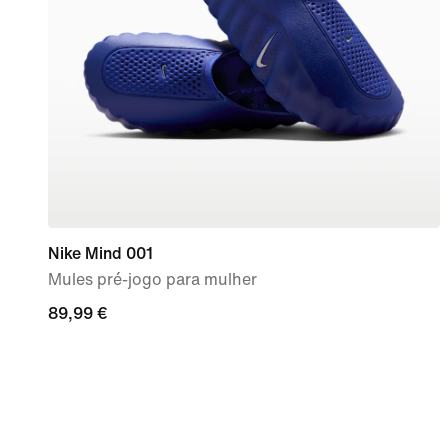
Nike Mind 001
Mules pré-jogo para mulher
89,99
89,99 €
€