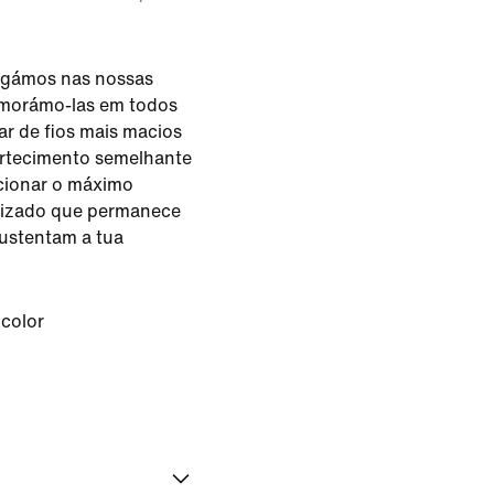
Pegámos nas nossas
rimorámo-las em todos
ar de fios mais macios
rtecimento semelhante
cionar o máximo
alizado que permanece
sustentam a tua
icolor