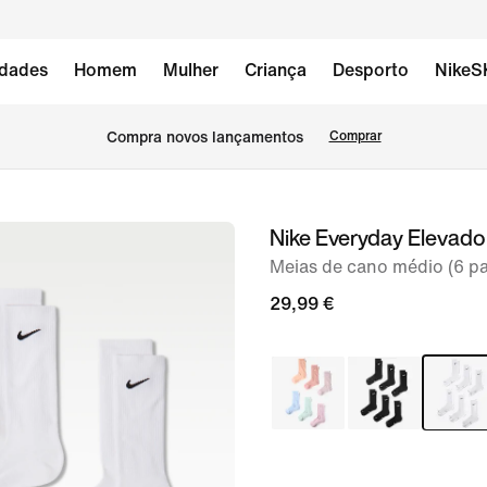
dades
Homem
Mulher
Criança
Desporto
NikeS
Compra novos lançamentos
Comprar
Nike Everyday Elevado
imagem
1
Meias de cano médio (6 pa
de
29,99 €
6