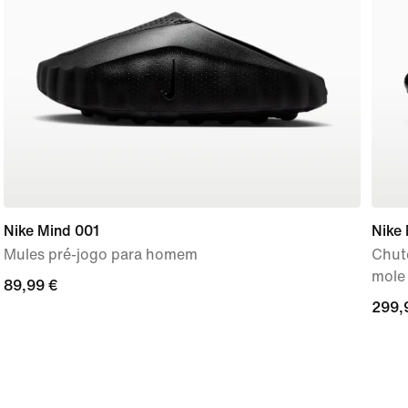
Nike Mind 001
Nike 
Mules pré-jogo para homem
Chute
mole
89,99
89,99 €
299,
299,
€
€