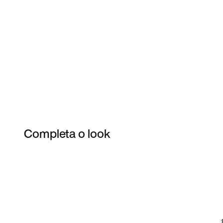
Completa o look
Item 3 of 66