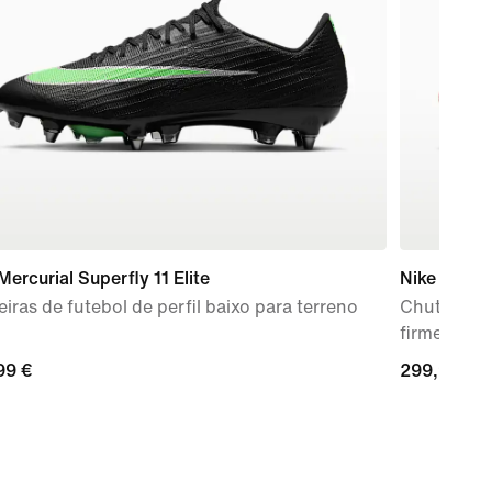
Mercurial Superfly 11 Elite
Nike Mercur
iras de futebol de perfil baixo para terreno
Chuteiras d
firme
99
99 €
299,99
299,99 €
€