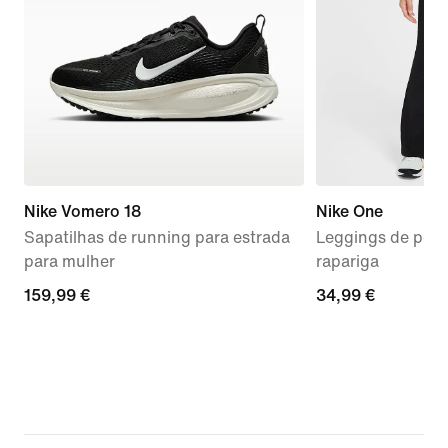
Nike Vomero 18
Nike One
Sapatilhas de running para estrada
Leggings de perna
para mulher
rapariga
159,99
159,99 €
34,99
34,99 €
€
€