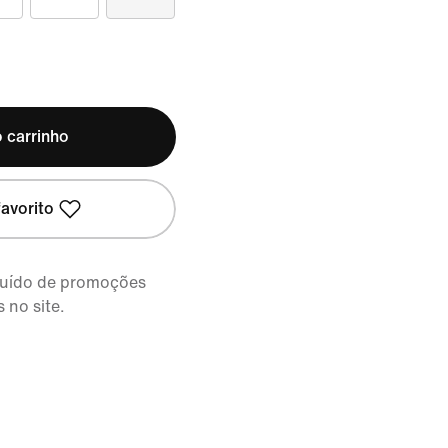
 carrinho
avorito
cluído de promoções
 no site.