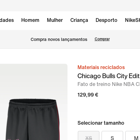
dades
Homem
Mulher
Criança
Desporto
NikeS
Compra novos lançamentos
Comprar
Materiais reciclados
imagem
Chicago Bulls City Edit
1
Fato de treino Nike NBA 
de
2
129,99 €
Selecionar tamanho
XS
S
M