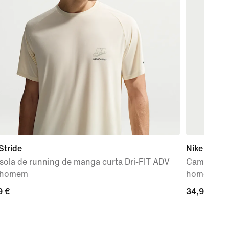
Stride
Nike Miler
sola de running de manga curta Dri-FIT ADV
Camisola d
 homem
homem
9
9 €
34,99
34,99 €
€