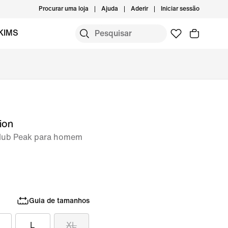
Procurar uma loja
Ajuda
Aderir
Iniciar sessão
KIMS
ion
Club Peak para homem
Guia de tamanhos
L
XL