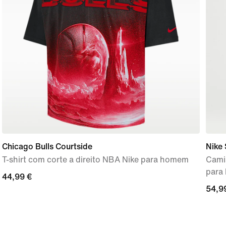
Chicago Bulls Courtside
Nike 
T-shirt com corte a direito NBA Nike para homem
Cami
para
44,99
44,99 €
54,9
54,9
€
€