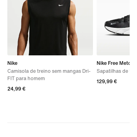
Nike
Nike Free Metcon
Camisola de treino sem mangas Dri-
Sapatilhas de tre
FIT para homem
129,99
129,99 €
24,99
24,99 €
€
€