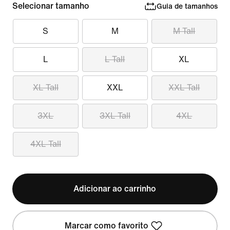
Selecionar tamanho
Guia de tamanhos
S
M
M Tall
L
L Tall
XL
XL Tall
XXL
XXL Tall
3XL
3XL Tall
4XL
4XL Tall
Adicionar ao carrinho
Marcar como favorito