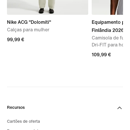
Nike ACG "Dolomiti"
Equipamento prin
Calças para mulher
Finlândia 2026
Camisola de fute
99,99
99,99 €
Dri-FIT para ho
€
109,99
109,99 €
€
Recursos
Cartões de oferta