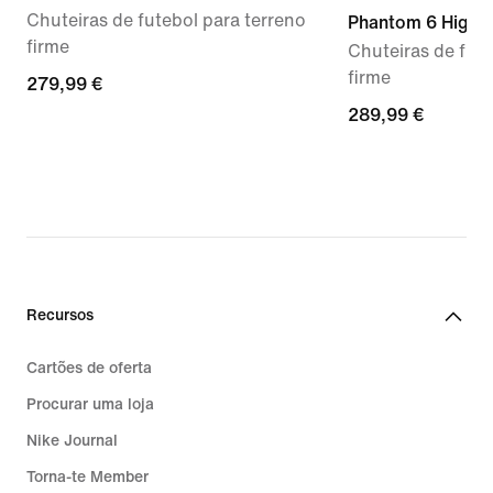
Chuteiras de futebol para terreno
Phantom 6 High E
firme
Chuteiras de fute
firme
279,99
279,99 €
€
289,99
289,99 €
€
Recursos
Cartões de oferta
Procurar uma loja
Nike Journal
Torna-te Member