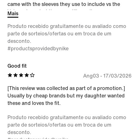
came with the sleeves they use to include vs the
Velcro straps but they are still good!
Mais
Produto recebido gratuitamente ou avaliado como
parte de sorteios/ofertas ou em troca de um
desconto.
#productsprovidedbynike
Good fit
Ang03
-
17/03/2026
[This review was collected as part of a promotion.]
Usually by cheap brands but my daughter wanted
these and loves the fit.
Produto recebido gratuitamente ou avaliado como
parte de sorteios/ofertas ou em troca de um
desconto.