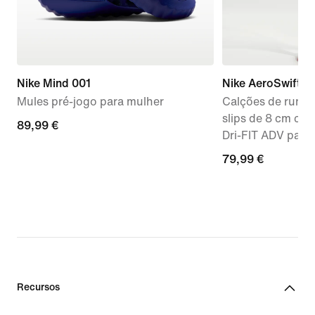
Nike Mind 001
Nike AeroSwift
Mules pré-jogo para mulher
Calções de runni
slips de 8 cm co
89,99
89,99 €
Dri-FIT ADV para
€
79,99
79,99 €
€
Recursos