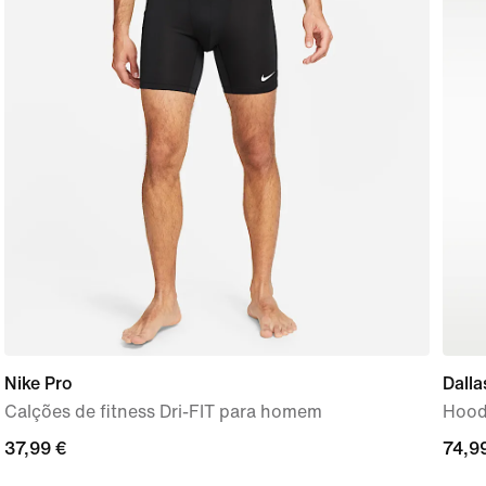
Nike Pro
Dall
Calções de fitness Dri-FIT para homem
Hood
37,99
37,99 €
74,9
74,9
€
€