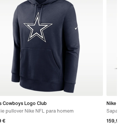
as Cowboys Logo Club
Nike Air M
ie pullover Nike NFL para homem
Sapatilhas
9
9 €
159,99
159,99 €
€