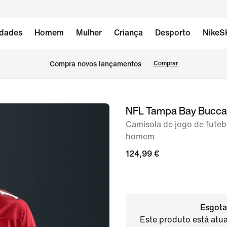
dades
Homem
Mulher
Criança
Desporto
NikeS
Compra novos lançamentos
Comprar
NFL Tampa Bay Buccan
imagem
1
Camisola de jogo de futeb
homem
de
7
124,99 €
Esgota
Este produto está atua