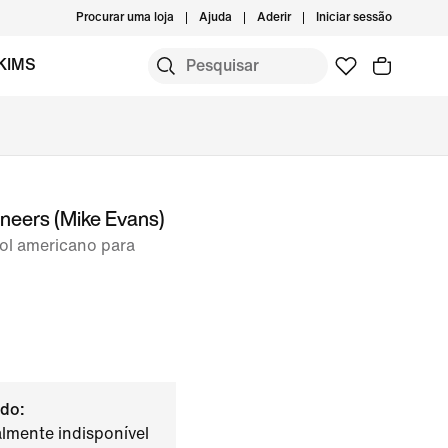
Procurar uma loja
Ajuda
Aderir
Iniciar sessão
KIMS
eers (Mike Evans)
ol americano para
do:
lmente indisponível