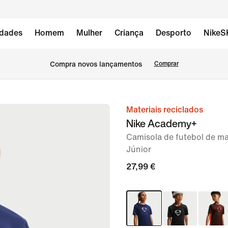
dades
Homem
Mulher
Criança
Desporto
NikeS
Compra novos lançamentos
Comprar
Materiais reciclados
imagem
Nike Academy+
1
Camisola de futebol de ma
de
Júnior
5
27,99 €