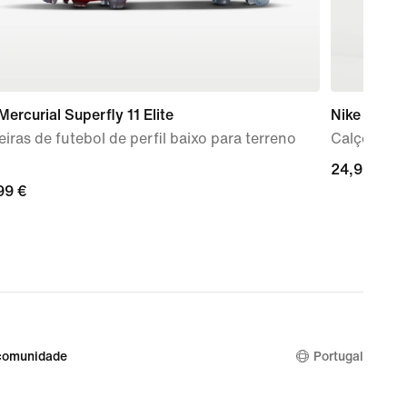
Mercurial Superfly 11 Elite
Nike Acad
iras de futebol de perfil baixo para terreno
Calções de
24,99
24,99 €
99
99 €
€
comunidade
Portugal