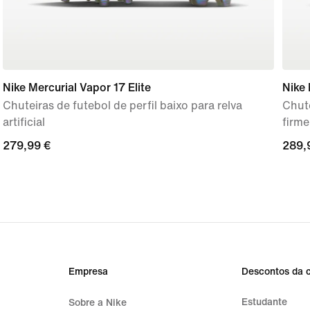
Nike Mercurial Vapor 17 Elite
Nike 
Chuteiras de futebol de perfil baixo para relva
Chute
artificial
firme
279,99
279,99 €
289,
289,
€
€
Empresa
Descontos da 
Estudante
Sobre a Nike