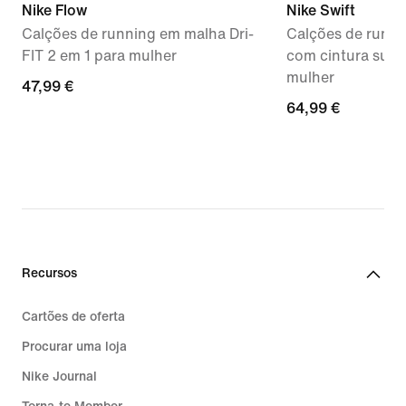
Nike Flow
Nike Swift
Calções de running em malha Dri-
Calções de runni
FIT 2 em 1 para mulher
com cintura subi
mulher
47,99
47,99 €
64,99
64,99 €
€
€
Recursos
Cartões de oferta
Procurar uma loja
Nike Journal