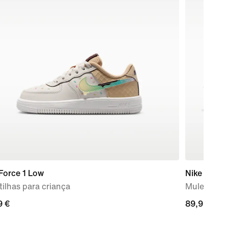
Force 1 Low
Nike Mind 
ilhas para criança
Mules pré
9
9 €
89,99
89,99 €
€