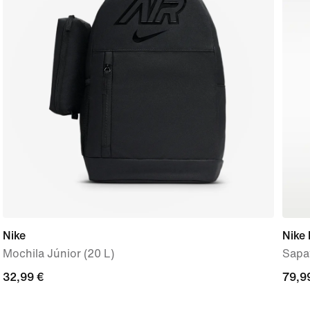
Nike
Nike 
Mochila Júnior (20 L)
Sapat
32,99
32,99 €
79,9
79,9
€
€