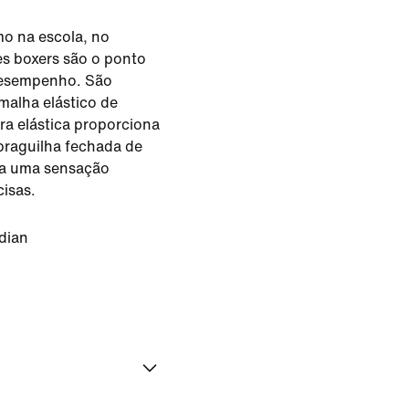
mo na escola, no
s boxers são o ponto
desempenho. São
malha elástico de
ura elástica proporciona
 braguilha fechada de
a uma sensação
isas.
dian