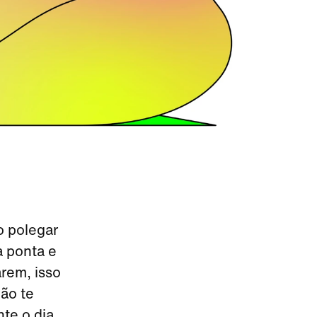
o polegar
a ponta e
arem, isso
ão te
te o dia.