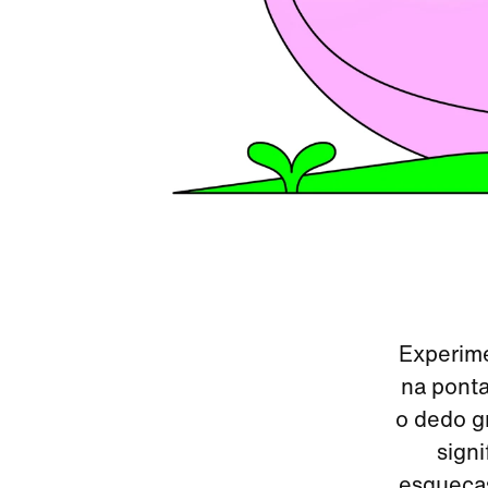
Experime
na ponta
o dedo gr
sign
esqueças