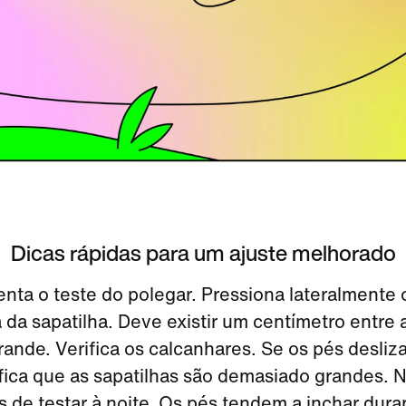
Dicas rápidas para um ajuste melhorado
nta o teste do polegar. Pressiona lateralmente 
 da sapatilha. Deve existir um centímetro entre 
ande. Verifica os calcanhares. Se os pés desliz
ifica que as sapatilhas são demasiado grandes. N
 de testar à noite. Os pés tendem a inchar duran