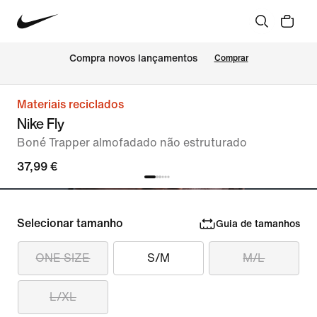
Compra novos lançamentos
Comprar
Materiais reciclados
Nike Fly
Boné Trapper almofadado não estruturado
37,99 €
Selecionar tamanho
Guia de tamanhos
ONE SIZE
S/M
M/L
L/XL