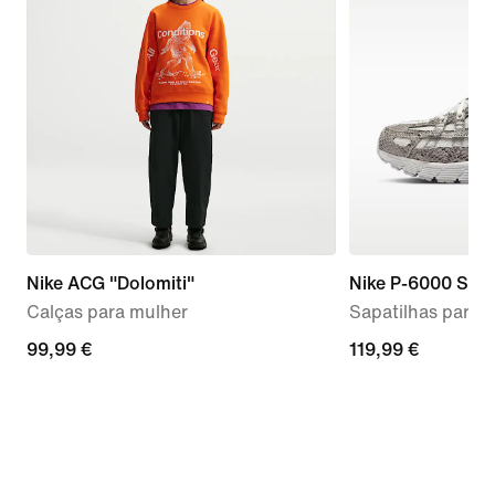
Nike ACG "Dolomiti"
Nike P-6000 SE
Calças para mulher
Sapatilhas para 
99,99
99,99 €
119,99
119,99 €
€
€