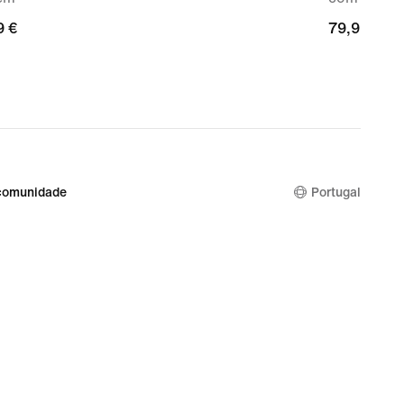
9
9 €
79,99
79,99 €
€
comunidade
Portugal