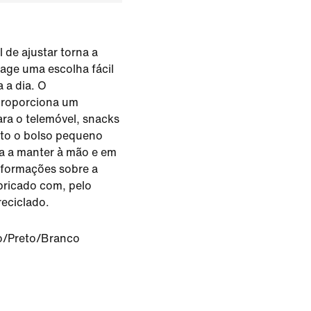
l de ajustar torna a
tage uma escolha fácil
 a dia. O
proporciona um
a o telemóvel, snacks
nto o bolso pequeno
da a manter à mão e em
nformações sobre a
bricado com, pelo
eciclado.
o/Preto/Branco