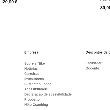
129,99
129,99 €
89,9
89,9
€
€
Empresa
Descontos da 
Estudante
Sobre a Nike
Docente
Notícias
Carreiras
Investidores
Sustentabilidade
Acessibilidade
Declaração de acessibilidade
Propósito
Nike Coaching