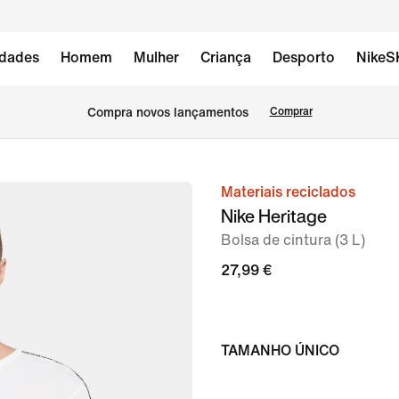
dades
Homem
Mulher
Criança
Desporto
NikeS
Compra novos lançamentos
Comprar
Materiais reciclados
imagem
Nike Heritage
1
Bolsa de cintura (3 L)
de
8
27,99 €
TAMANHO ÚNICO