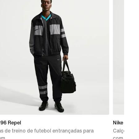
i96 Repel
Nike AeroS
s de treino de futebol entrançadas para
Calções de
em
com cintur