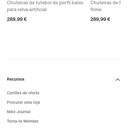
Chuteiras de futebol de perfil baixo
Chuteiras de fute
para relva artificial
firme
289,99
289,99 €
289,99
289,99 €
€
€
Recursos
Cartões de oferta
Procurar uma loja
Nike Journal
Torna-te Member