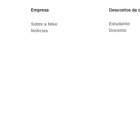
Empresa
Descontos da 
Estudante
Sobre a Nike
Docente
Notícias
Carreiras
Investidores
Sustentabilidade
Acessibilidade
Declaração de acessibilidade
Propósito
Nike Coaching
s de Utilização
Termos de Venda
Detalhes da empresa
Política de Pr