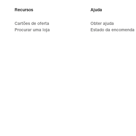
Recursos
Ajuda
Cartões de oferta
Obter ajuda
Procurar uma loja
Estado da encomenda
Nike Journal
Envio e entrega
Torna-te Member
Devoluções
Feedback
Opções de pagamento
Códigos promocionais
Contacta-nos
Running Shoe Finder
Avaliações
Livro de Reclamações
©
2026
Nike Inc. Todos os direitos reservados
Guias
Termo