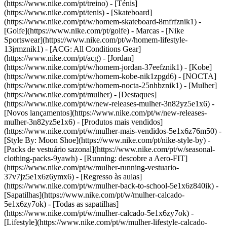
(https://www.nike.com/pt/treino) - [Ténis]
(https://www.nike.com/pt/tenis) - [Skateboard]
(https://www.nike.com/pt/w/homem-skateboard-8mfrfznik1) -
[Golfe](https://www.nike.com/pt/golfe)
- Marcas - [Nike
Sportswear](https://www.nike.com/pt/w/homem-lifestyle-
13jrmznik1) - [ACG: All Conditions Gear]
(https://www.nike.com/pt/acg) - [Jordan]
(https://www.nike.com/pt/w/homem-jordan-37eefznik1) - [Kobe]
(https://www.nike.com/pt/w/homem-kobe-nik1zpgd6) - [NOCTA]
(https://www.nike.com/pt/w/homem-nocta-25nhbznik1) - [Mulher]
(https://www.nike.com/pt/mulher) - [Destaques]
(https://www.nike.com/pt/w/new-releases-mulher-3n82yz5e1x6) -
[Novos lançamentos](https://www.nike.com/pt/w/new-releases-
mulher-3n82yz5e1x6) - [Produtos mais vendidos]
(https://www.nike.com/pt/w/mulher-mais-vendidos-5e1x6z76m50) -
[Style By: Moon Shoe](https://www.nike.com/pt/nike-style-by) -
[Packs de vestuário sazonal](https://www.nike.com/pt/w/seasonal-
clothing-packs-9yawh) - [Running: descobre a Aero-FIT]
(https://www.nike.com/pt/w/mulher-running-vestuario-
37v7jz5e1x6z6ymx6) - [Regresso às aulas]
(https://www.nike.com/pt/w/mulher-back-to-school-5e1x6z840ik)
-
[Sapatilhas](https://www.nike.com/pt/w/mulher-calcado-
5e1x6zy7ok) - [Todas as sapatilhas]
(https://www.nike.com/pt/w/mulher-calcado-5e1x6zy7ok) -
[Lifestyle](https://www.nike.com/pt/w/mulher-lifestyle-calcado-