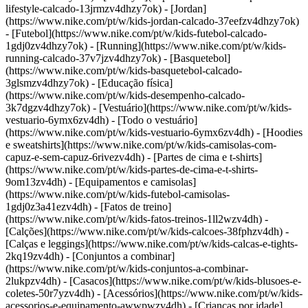
lifestyle-calcado-13jrmzv4dhzy7ok) - [Jordan]
(https://www.nike.com/pt/w/kids-jordan-calcado-37eefzv4dhzy7ok)
- [Futebol](https://www.nike.com/pt/w/kids-futebol-calcado-
1gdj0zv4dhzy7ok) - [Running](https://www.nike.com/pt/w/kids-
running-calcado-37v7jzv4dhzy7ok) - [Basquetebol]
(https://www.nike.com/pt/w/kids-basquetebol-calcado-
3glsmzv4dhzy7ok) - [Educação física]
(https://www.nike.com/pt/w/kids-desempenho-calcado-
3k7dgzv4dhzy7ok)
- [Vestuário](https://www.nike.com/pt/w/kids-
vestuario-6ymx6zv4dh) - [Todo o vestuário]
(https://www.nike.com/pt/w/kids-vestuario-6ymx6zv4dh) - [Hoodies
e sweatshirts](https://www.nike.com/pt/w/kids-camisolas-com-
capuz-e-sem-capuz-6rivezv4dh) - [Partes de cima e t-shirts]
(https://www.nike.com/pt/w/kids-partes-de-cima-e-t-shirts-
9om13zv4dh) - [Equipamentos e camisolas]
(https://www.nike.com/pt/w/kids-futebol-camisolas-
1gdj0z3a41ezv4dh) - [Fatos de treino]
(https://www.nike.com/pt/w/kids-fatos-treinos-1ll2wzv4dh) -
[Calções](https://www.nike.com/pt/w/kids-calcoes-38fphzv4dh) -
[Calças e leggings](https://www.nike.com/pt/w/kids-calcas-e-tights-
2kq19zv4dh) - [Conjuntos a combinar]
(https://www.nike.com/pt/w/kids-conjuntos-a-combinar-
2lukpzv4dh) - [Casacos](https://www.nike.com/pt/w/kids-blusoes-e-
coletes-50r7yzv4dh) - [Acessórios](https://www.nike.com/pt/w/kids-
acessorios-e-equipamento-awwpwzv4dh)
- [Crianças por idade]