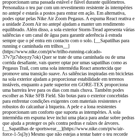
proporcionam uma passada estável e fiável durante quilómetros.
Personaliza o teu par com um revestimento resistente às intempéries
no antepé e estarás a postos para entrar em ação. Em alternativa,
podes optar pelas Nike Air Zoom Pegasus. A espuma React reativa e
a unidade Zoom Air no antepé ajudam a manter um rendimento
equilibrado. Além disso, a sola exterior Storm-Tread apresenta várias
saliências e um canal de água para garantir aderência à estrada
sempre que o pé entra em contacto com o solo. [__Sapatilhas para
running e caminhada em trilhos__]
(https://www.nike.com/pt/w/trilho-running-calcado-
37v7jz7sboyzy7ok) Quer se trate de uma caminhada ou de uma
corrida desafiante, vais querer optar por umas sapatilhas como as
Pegasus Trail, com uma sola intermédia React amortecida que
promove uma transição suave. As saliências inspiradas em bicicletas
na sola exterior ajudam a proporcionar estabilidade em terrenos
instáveis, enquanto a parte superior em GORE-TEX proporciona
uma barreira leve para os dias com mais chuva. Também podes
escolher as Nike SFB Field. São botas para o exterior concebidas
para enfrentar condições exigentes com materiais resistentes e
robustos do calcanhar à biqueira. A pele e a lona resistentes
proporcionam um conforto que suporta as intempéries. A sola
intermédia em espuma leve inclui uma placa para andar sobre pedras
que ajuda a proteger os pés contra pedras e raízes de árvores.
[__Sapatilhas de sportswear__](https://www.nike.com/pt/w/air-
force-1-5sj3y) Mesmo que não estejas a tentar bater o teu recorde