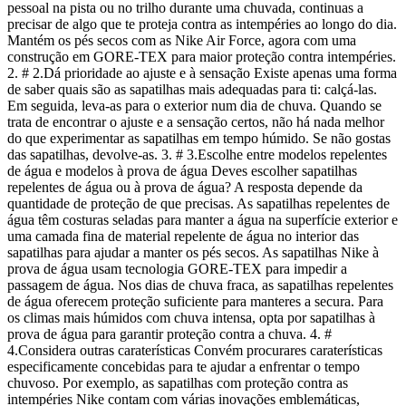
pessoal na pista ou no trilho durante uma chuvada, continuas a
precisar de algo que te proteja contra as intempéries ao longo do dia.
Mantém os pés secos com as Nike Air Force, agora com uma
construção em GORE-TEX para maior proteção contra intempéries.
2. # 2.Dá prioridade ao ajuste e à sensação Existe apenas uma forma
de saber quais são as sapatilhas mais adequadas para ti: calçá-las.
Em seguida, leva-as para o exterior num dia de chuva. Quando se
trata de encontrar o ajuste e a sensação certos, não há nada melhor
do que experimentar as sapatilhas em tempo húmido. Se não gostas
das sapatilhas, devolve-as. 3. # 3.Escolhe entre modelos repelentes
de água e modelos à prova de água Deves escolher sapatilhas
repelentes de água ou à prova de água? A resposta depende da
quantidade de proteção de que precisas. As sapatilhas repelentes de
água têm costuras seladas para manter a água na superfície exterior e
uma camada fina de material repelente de água no interior das
sapatilhas para ajudar a manter os pés secos. As sapatilhas Nike à
prova de água usam tecnologia GORE-TEX para impedir a
passagem de água. Nos dias de chuva fraca, as sapatilhas repelentes
de água oferecem proteção suficiente para manteres a secura. Para
os climas mais húmidos com chuva intensa, opta por sapatilhas à
prova de água para garantir proteção contra a chuva. 4. #
4.Considera outras caraterísticas Convém procurares caraterísticas
especificamente concebidas para te ajudar a enfrentar o tempo
chuvoso. Por exemplo, as sapatilhas com proteção contra as
intempéries Nike contam com várias inovações emblemáticas,