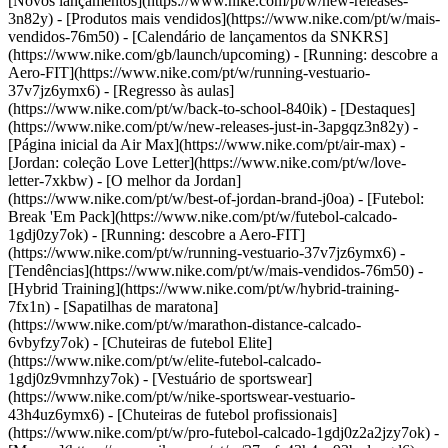
[Novos lançamentos](https://www.nike.com/pt/w/new-releases-
3n82y) - [Produtos mais vendidos](https://www.nike.com/pt/w/mais-
vendidos-76m50) - [Calendário de lançamentos da SNKRS]
(https://www.nike.com/gb/launch/upcoming) - [Running: descobre a
Aero-FIT](https://www.nike.com/pt/w/running-vestuario-
37v7jz6ymx6) - [Regresso às aulas]
(https://www.nike.com/pt/w/back-to-school-840ik)
- [Destaques]
(https://www.nike.com/pt/w/new-releases-just-in-3apgqz3n82y) -
[Página inicial da Air Max](https://www.nike.com/pt/air-max) -
[Jordan: coleção Love Letter](https://www.nike.com/pt/w/love-
letter-7xkbw) - [O melhor da Jordan]
(https://www.nike.com/pt/w/best-of-jordan-brand-j0oa) - [Futebol:
Break 'Em Pack](https://www.nike.com/pt/w/futebol-calcado-
1gdj0zy7ok) - [Running: descobre a Aero-FIT]
(https://www.nike.com/pt/w/running-vestuario-37v7jz6ymx6)
-
[Tendências](https://www.nike.com/pt/w/mais-vendidos-76m50) -
[Hybrid Training](https://www.nike.com/pt/w/hybrid-training-
7fx1n) - [Sapatilhas de maratona]
(https://www.nike.com/pt/w/marathon-distance-calcado-
6vbyfzy7ok) - [Chuteiras de futebol Elite]
(https://www.nike.com/pt/w/elite-futebol-calcado-
1gdj0z9vmnhzy7ok) - [Vestuário de sportswear]
(https://www.nike.com/pt/w/nike-sportswear-vestuario-
43h4uz6ymx6) - [Chuteiras de futebol profissionais]
(https://www.nike.com/pt/w/pro-futebol-calcado-1gdj0z2a2jzy7ok)
-