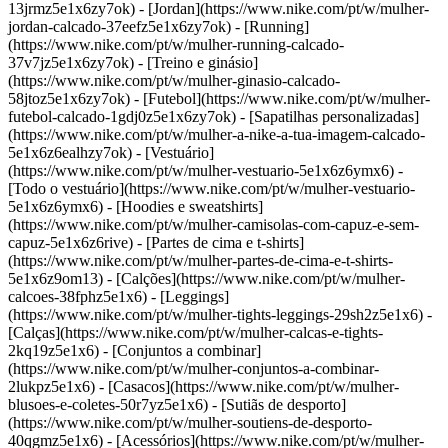
13jrmz5e1x6zy7ok) - [Jordan](https://www.nike.com/pt/w/mulher-
jordan-calcado-37eefz5e1x6zy7ok) - [Running]
(https://www.nike.com/pt/w/mulher-running-calcado-
37v7jz5e1x6zy7ok) - [Treino e ginásio]
(https://www.nike.com/pt/w/mulher-ginasio-calcado-
58jtoz5e1x6zy7ok) - [Futebol](https://www.nike.com/pt/w/mulher-
futebol-calcado-1gdj0z5e1x6zy7ok) - [Sapatilhas personalizadas]
(https://www.nike.com/pt/w/mulher-a-nike-a-tua-imagem-calcado-
5e1x6z6ealhzy7ok)
- [Vestuário]
(https://www.nike.com/pt/w/mulher-vestuario-5e1x6z6ymx6) -
[Todo o vestuário](https://www.nike.com/pt/w/mulher-vestuario-
5e1x6z6ymx6) - [Hoodies e sweatshirts]
(https://www.nike.com/pt/w/mulher-camisolas-com-capuz-e-sem-
capuz-5e1x6z6rive) - [Partes de cima e t-shirts]
(https://www.nike.com/pt/w/mulher-partes-de-cima-e-t-shirts-
5e1x6z9om13) - [Calções](https://www.nike.com/pt/w/mulher-
calcoes-38fphz5e1x6) - [Leggings]
(https://www.nike.com/pt/w/mulher-tights-leggings-29sh2z5e1x6) -
[Calças](https://www.nike.com/pt/w/mulher-calcas-e-tights-
2kq19z5e1x6) - [Conjuntos a combinar]
(https://www.nike.com/pt/w/mulher-conjuntos-a-combinar-
2lukpz5e1x6) - [Casacos](https://www.nike.com/pt/w/mulher-
blusoes-e-coletes-50r7yz5e1x6) - [Sutiãs de desporto]
(https://www.nike.com/pt/w/mulher-soutiens-de-desporto-
40qgmz5e1x6) - [Acessórios](https://www.nike.com/pt/w/mulher-