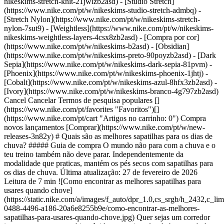
nikeskims-stretch-knit-21jwlzb2asd) - [Studio Stretch]
(https://www.nike.com/pt/w/nikeskims-studio-stretch-admbq) -
[Stretch Nylon](https://www.nike.com/pt/w/nikeskims-stretch-
nylon-7sut9) - [Weightless](https://www.nike.com/pt/w/nikeskims-
nikeskims-weightless-layers-4csx8zb2asd)
- [Compra por cor]
(https://www.nike.com/pt/w/nikeskims-b2asd) - [Obsidian]
(https://www.nike.com/pt/w/nikeskims-preto-90poyzb2asd) - [Dark
Sepia](https://www.nike.com/pt/w/nikeskims-dark-sepia-81pvm) -
[Phoenix](https://www.nike.com/pt/w/nikeskims-phoenix-1jhtj) -
[Cobalt](https://www.nike.com/pt/w/nikeskims-azul-8hfx3zb2asd) -
[Ivory](https://www.nike.com/pt/w/nikeskims-branco-4g797zb2asd)
Cancel Cancelar Termos de pesquisa populares []
(https://www.nike.com/pt/favorites "Favoritos")[]
(https://www.nike.com/pt/cart "Artigos no carrinho: 0") Compra
novos lançamentos [Comprar](https://www.nike.com/pt/w/new-
releases-3n82y) # Quais são as melhores sapatilhas para os dias de
chuva? ##### Guia de compra O mundo não para com a chuva e o
teu treino também não deve parar. Independentemente da
modalidade que praticas, mantém os pés secos com sapatilhas para
os dias de chuva. Última atualização: 27 de fevereiro de 2026
Leitura de 7 min ![Como encontrar as melhores sapatilhas para
usares quando chove]
(https://static.nike.com/a/images/f_auto/dpr_1.0,cs_srgb/h_2432,c_li
0488-4496-a186-20a6e8255b9e/como-encontrar-as-melhores-
sapatilhas-para-usares-quando-chove.jpg) Quer sejas um corredor