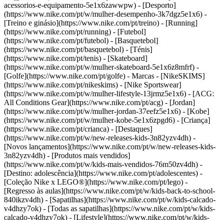
acessorios-e-equipamento-5e1x6zawwpw)
- [Desporto]
(https://www.nike.com/pt/w/mulher-desempenho-3k7dgz5e1x6) -
[Treino e ginásio](https://www.nike.com/pt/treino) - [Running]
(https://www.nike.com/pt/running) - [Futebol]
(https://www.nike.com/pt/futebol) - [Basquetebol]
(https://www.nike.com/pt/basquetebol) - [Ténis]
(https://www.nike.com/pt/tenis) - [Skateboard]
(https://www.nike.com/pt/w/mulher-skateboard-5e1x6z8mfrf) -
[Golfe](https://www.nike.com/pt/golfe)
- Marcas - [NikeSKIMS]
(https://www.nike.com/pt/nikeskims) - [Nike Sportswear]
(https://www.nike.com/pt/w/mulher-lifestyle-13jrmz5e1x6) - [ACG:
All Conditions Gear](https://www.nike.com/pt/acg) - [Jordan]
(https://www.nike.com/pt/w/mulher-jordan-37eefz5e1x6) - [Kobe]
(https://www.nike.com/pt/w/mulher-kobe-5e1x6zpgd6) - [Criança]
(https://www.nike.com/pt/crianca) - [Destaques]
(https://www.nike.com/pt/w/new-releases-kids-3n82yzv4dh) -
[Novos lançamentos](https://www.nike.com/pt/w/new-releases-kids-
3n82yzv4dh) - [Produtos mais vendidos]
(https://www.nike.com/pt/w/kids-mais-vendidos-76m50zv4dh) -
[Destino: adolescência](https://www.nike.com/pt/adolescentes) -
[Coleção Nike x LEGO®](https://www.nike.com/pt/lego) -
[Regresso às aulas](https://www.nike.com/pt/w/kids-back-to-school-
840ikzv4dh)
- [Sapatilhas](https://www.nike.com/pt/w/kids-calcado-
v4dhzy7ok) - [Todas as sapatilhas](https://www.nike.com/pt/w/kids-
calcado-v4dhzy7ok) - [Lifestyle](https://www.nike.com/pt/w/kids-