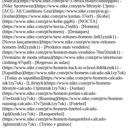
[Marcas](https://www.nike.com/pt/w/37eefz43h4uz93bsdzpgd6) -
[Nike Sportswear](https://www.nike.com/pt/w/lifestyle-13jrm) -
[ACG: All Conditions Gear](https://www.nike.com/pt/acg) -
[Jordan](https://www.nike.com/pt/w/jordan-37eef) - [Kobe]
(https://www.nike.com/pt/w/kobe-pgd6) - [NOCTA]
(https://www.nike.com/pt/w/nocta-25nhb) - [Homem]
(https://www.nike.com/pt/homem) - [Destaques]
(https://www.nike.com/pt/w/new-releases-homem-3n82yznik1) -
[Novos lançamentos](https://www.nike.com/pt/w/new-releases-
homem-3n82yznik1) - [Produtos mais vendidos]
(https://www.nike.com/pt/w/homem-mais-vendidos-76m50znik1) -
[Vestuário de moda urbana](https://www.nike.com/pt/w/streetwear-
clothing-97qn8) - [Regresso às aulas]
(https://www.nike.com/pt/w/homem-back-to-school-840ikznik1)
-
[Sapatilhas](https://www.nike.com/pt/w/homem-calcado-nik1zy7ok)
- [Todas as sapatilhas](https://www.nike.com/pt/w/homem-calcado-
nik1zy7ok) - [Lifestyle](https://www.nike.com/pt/w/homem-
lifestyle-calcado-13jrmznik1zy7ok) - [Jordan]
(https://www.nike.com/pt/w/homem-jordan-calcado-
37eefznik1zy7ok) - [Running](https://www.nike.com/pt/w/homem-
running-calcado-37v7jznik1zy7ok) - [Futebol]
(https://www.nike.com/pt/w/homem-futebol-calcado-
1gdj0znik1zy7ok) - [Basquetebol]
(https://www.nike.com/pt/w/homem-basquetebol-calcado-
3glsmznik1zy7ok) - [Treino e ginásio]