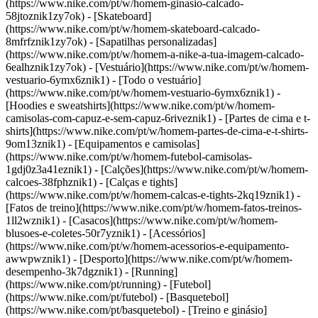
(https://www.nike.com/pt/w/homem-ginasio-calcado-
58jtoznik1zy7ok) - [Skateboard]
(https://www.nike.com/pt/w/homem-skateboard-calcado-
8mfrfznik1zy7ok) - [Sapatilhas personalizadas]
(https://www.nike.com/pt/w/homem-a-nike-a-tua-imagem-calcado-
6ealhznik1zy7ok)
- [Vestuário](https://www.nike.com/pt/w/homem-
vestuario-6ymx6znik1) - [Todo o vestuário]
(https://www.nike.com/pt/w/homem-vestuario-6ymx6znik1) -
[Hoodies e sweatshirts](https://www.nike.com/pt/w/homem-
camisolas-com-capuz-e-sem-capuz-6riveznik1) - [Partes de cima e t-
shirts](https://www.nike.com/pt/w/homem-partes-de-cima-e-t-shirts-
9om13znik1) - [Equipamentos e camisolas]
(https://www.nike.com/pt/w/homem-futebol-camisolas-
1gdj0z3a41eznik1) - [Calções](https://www.nike.com/pt/w/homem-
calcoes-38fphznik1) - [Calças e tights]
(https://www.nike.com/pt/w/homem-calcas-e-tights-2kq19znik1) -
[Fatos de treino](https://www.nike.com/pt/w/homem-fatos-treinos-
1ll2wznik1) - [Casacos](https://www.nike.com/pt/w/homem-
blusoes-e-coletes-50r7yznik1) - [Acessórios]
(https://www.nike.com/pt/w/homem-acessorios-e-equipamento-
awwpwznik1)
- [Desporto](https://www.nike.com/pt/w/homem-
desempenho-3k7dgznik1) - [Running]
(https://www.nike.com/pt/running) - [Futebol]
(https://www.nike.com/pt/futebol) - [Basquetebol]
(https://www.nike.com/pt/basquetebol) - [Treino e ginásio]