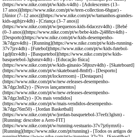
(https://www.nike.com/pt/w/kids-v4dh) - [Adolescentes (13–
17 anos)](https://www.nike.com/pt/w/teen-collection-6hgue) -
[Júnior (7–12 anos)](https://www.nike.com/pt/w/tamanhos-grandes-
kids-agibjzv4dh) - [Criança (3–7 anos)]
(https://www.nike.com/pt/w/pequenos-kids-6dacezv4dh) - [Bebé
(0–3 anos)](https://www.nike.com/pt/w/bebe-kids-2j488zv4dh)
-
[Desporto](https://www.nike.com/pt/w/kids-desempenho-
3k7dgzv4dh) - [Running](https://www.nike.com/pt/w/kids-running-
37v7jzv4dh) - [Futebol](https://www.nike.com/pt/w/kids-futebol-
1gdj0zv4dh) - [Basquetebol](https://www.nike.com/pt/w/kids-
basquetebol-3glsmzv4dh) - [Educação física]
(https://www.nike.com/pt/w/kids-ginasio-58jtozv4dh) - [Skateboard]
(https://www.nike.com/pt/w/skateboard-8mfrf) - [Desporto]
(https://www.nike.com/pt/lockerroom) - [Destaques]
(https://www.nike.com/pt/w/new-releases-desempenho-
3k7dgz3n82y) - [Novos lançamentos]
(https://www.nike.com/pt/w/new-releases-desempenho-
3k7dgz3n82y) - [Os mais vendidos]
(https://www.nike.com/pt/w/mais-vendidos-desempenho-
3k7dgz76m50) - [Jordan Basketball]
(https://www.nike.com/pt/w/jordan-basquetebol-37eefz3glsm) -
[Running: descobre a Aero-FIT]
(https://www.nike.com/pt/w/running-vestuario-37v7jz6ymx6)
-
[Running](https://www.nike.com/pt/running) - [Todos os artigos de
running](https://www.nike.com/pt/w/running-37v7j) - [Sapatilhas]