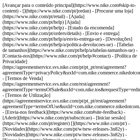
[Avançar para o conteúdo principal](https://www.nike.com#skip-to-
content) - [](https://www.nike.com/pt/jordan)
- [Procurar uma loja]
(https://www.nike.com/pt/retail) - [Ajuda]
(https://www.nike.com/pt/help) [Ajuda]
(https://www.nike.com/pt/help) - [Estado da encomenda]
(https://www.nike.com/pt/orders/details) - [Envio e entrega]
(https://www.nike.com/pt/help/a/envio-entrega-ue) - [Devoluções]
(https://www.nike.com/pt/help/a/politica-devolucoes-ue) - [Tabelas
de tamanhos](https://www.nike.com/pt/help/a/tabelas-tamanhos-ue) -
[Contacta-nos](https://www.nike.com/pt/help/#contact) - [Política de
Privacidade]
(https://agreementservice.svs.nike.com/pt/pt_pt/rest/agreement?
agreementType=privacyPolicy&uxId=com.nike.commerce.nikedotc
- [Termos de Venda]
(https://agreementservice.svs.nike.com/rest/agreement?
agreementType=termsOfSale&uxId=com.nike.tos&requestType=redir
- [Termos de Utilização]
(https://agreementservice.svs.nike.com/pt/pt_pt/rest/agreement?
agreementType=termsOfUse&uxId=com.nike.commerce.nikedotcom
- [Envia-nos feedback](https://www.nike.com#site-feedback) -
[Aderir](https://www.nike.com/pt/subscricao) - [Iniciar sessão]
(https://www.nike.com/pt/register)
[](https://www.nike.com/pt/) -
[Novidades](https://www.nike.com/pt/w/new-releases-3n82y) -
[Novidades](https://www.nike.com/pt/w/new-releases-3n82y) -