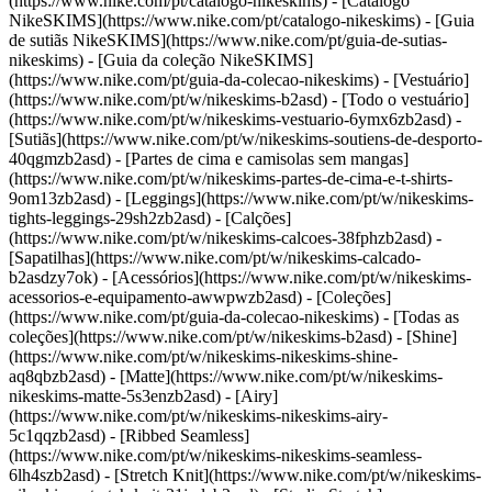
(https://www.nike.com/pt/catalogo-nikeskims) - [Catálogo
NikeSKIMS](https://www.nike.com/pt/catalogo-nikeskims) - [Guia
de sutiãs NikeSKIMS](https://www.nike.com/pt/guia-de-sutias-
nikeskims) - [Guia da coleção NikeSKIMS]
(https://www.nike.com/pt/guia-da-colecao-nikeskims)
- [Vestuário]
(https://www.nike.com/pt/w/nikeskims-b2asd) - [Todo o vestuário]
(https://www.nike.com/pt/w/nikeskims-vestuario-6ymx6zb2asd) -
[Sutiãs](https://www.nike.com/pt/w/nikeskims-soutiens-de-desporto-
40qgmzb2asd) - [Partes de cima e camisolas sem mangas]
(https://www.nike.com/pt/w/nikeskims-partes-de-cima-e-t-shirts-
9om13zb2asd) - [Leggings](https://www.nike.com/pt/w/nikeskims-
tights-leggings-29sh2zb2asd) - [Calções]
(https://www.nike.com/pt/w/nikeskims-calcoes-38fphzb2asd) -
[Sapatilhas](https://www.nike.com/pt/w/nikeskims-calcado-
b2asdzy7ok) - [Acessórios](https://www.nike.com/pt/w/nikeskims-
acessorios-e-equipamento-awwpwzb2asd)
- [Coleções]
(https://www.nike.com/pt/guia-da-colecao-nikeskims) - [Todas as
coleções](https://www.nike.com/pt/w/nikeskims-b2asd) - [Shine]
(https://www.nike.com/pt/w/nikeskims-nikeskims-shine-
aq8qbzb2asd) - [Matte](https://www.nike.com/pt/w/nikeskims-
nikeskims-matte-5s3enzb2asd) - [Airy]
(https://www.nike.com/pt/w/nikeskims-nikeskims-airy-
5c1qqzb2asd) - [Ribbed Seamless]
(https://www.nike.com/pt/w/nikeskims-nikeskims-seamless-
6lh4szb2asd) - [Stretch Knit](https://www.nike.com/pt/w/nikeskims-