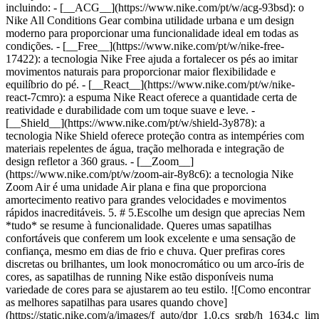
incluindo: - [__ACG__](https://www.nike.com/pt/w/acg-93bsd): o
Nike All Conditions Gear combina utilidade urbana e um design
moderno para proporcionar uma funcionalidade ideal em todas as
condições.
- [__Free__](https://www.nike.com/pt/w/nike-free-
17422): a tecnologia Nike Free ajuda a fortalecer os pés ao imitar
movimentos naturais para proporcionar maior flexibilidade e
equilíbrio do pé.
- [__React__](https://www.nike.com/pt/w/nike-
react-7cmro): a espuma Nike React oferece a quantidade certa de
reatividade e durabilidade com um toque suave e leve.
-
[__Shield__](https://www.nike.com/pt/w/shield-3y878): a
tecnologia Nike Shield oferece proteção contra as intempéries com
materiais repelentes de água, tração melhorada e integração de
design refletor a 360 graus.
- [__Zoom__](https://www.nike.com/pt/w/zoom-air-8y8c6): a tecnologia Nike Zoom Air é uma unidade Air plana e fina que proporciona amortecimento reativo para grandes velocidades e movimentos rápidos inacreditáveis. 5. # 5.Escolhe um design que aprecias Nem *tudo* se resume à funcionalidade. Queres umas sapatilhas confortáveis que conferem um look excelente e uma sensação de confiança, mesmo em dias de frio e chuva. Quer prefiras cores discretas ou brilhantes, um look monocromático ou um arco-íris de cores, as sapatilhas de running Nike estão disponíveis numa variedade de cores para se ajustarem ao teu estilo. ![Como encontrar as melhores sapatilhas para usares quando chove](https://static.nike.com/a/images/f_auto/dpr_1.0,cs_srgb/h_1634,c_limit/0e52b4f5-8351-404f-8bf8-8d6727db0543/como-encontrar-as-melhores-sapatilhas-para-usares-quando-chove.jpg) ## Mantém a proteção à chuva __Conhece teu percurso__ Mesmo que sejas um corredor de trilhos, os dias de chuva não têm de interromper a tua rotina. No entanto, é importante fazer ajustes, especialmente com o teu calçado e o teu percurso, para garantir a tua segurança. A chuva torna o solo escorregadio e reduz a visibilidade. Quaisquer superfícies lisas ou com pedras ficam particularmente mais escorregadias e podem aumentar o risco de lesão. Opta por sapatilhas com tração e suporte nos tornozelos para proporcionarem estabilidade se escorregares. Além disso, respeita sempre os trilhos encerrados. Estes são encerrados por especialistas que se preocupam com a tua segurança e querem proteger o ambiente da erosão. Pode haver inundações ou perigos que não são óbvios no início. Se o teu percurso habitual em trilhos estiver fechado, experimenta um percurso em estrada que já conheças por passares lá de carro, por exemplo. A visibilidade torna-se pior com a chuva, por isso, mantém-te em percursos de corrida que já fizeste para evitar perderes-te. Evita experimentar novos caminhos durante uma tempestade. Para te manteres visível para os outros corredores e carros, usa vestuário e sapatilhas de running que contenham elementos refletores. [__Usa vestuário de running concebido para os dias de chuva__](https://www.nike.com/pt/a/melhor-equipamento-de-running-para-a-chuva) As tuas sapatilhas de running não são a única coisa a considerar. Protege-te contra as intempéries e escolhe vestuário concebido para condições de chuva. É comum usar-se camadas em excesso quando se corre à chuva. No entanto, usar mais camadas não vai manter a secura. Precisas de roupa com tecnologia resistente à chuva. Além disso, a chuva não significa necessariamente tempo frio. Por isso, minimiza o risco de sobreaquecimento com camadas leves e à prova de água. O vestuário de running Nike para a chuva é fabricado com tecidos respiráveis para permitir a circulação de ar, ao mesmo tempo que mantém a secura com tecnologia resistente à água e ao vento. Usa meias que mantêm os pés frescos e secos. As meias Nike com tecnologia Dri-FIT têm malha estrategicamente posicionada para drenar o suor e a humidade, ao mesmo tempo que proporcionam ventilação. Estas meias contêm painéis de suporte na planta do pé e um calcanhar e ponta do pé reforçados para aumentar o suporte e a durabilidade em condições de tempo chuvoso. ## Perguntas frequentes É seguro correr à chuva? Quer se trate de chuva fraca ou chuva intensa, correr à chuva é seguro desde que uses vestuário e sapatilhas adequados. A chuva torna o solo escorregadio, por isso, as tuas sapatilhas precisam de oferecer tração para evitares quedas. Poderás ter de ajustar o teu percurso, uma vez que mudar a tua corrida em trilhos irregulares para uma corrida em estrada reduz o risco de escorregares. Como deves limpar as sapatilhas após uma corrida à chuva? 1\. Remove a sujidade com um pano macio e uma solução de [limpeza](https://www.nike.com/pt/a/como-limpar-sapatilhas) suave. O ideal é utilizar água morna com uma quantidade reduzida de detergente de roupa suave. 2\. Remove os atacadores e limpa-os separadamente com a mesma solução. 3\. Utiliza uma toalha de microfibra ou um pano macio seco para limpar e remover o máximo de humidade e sujidade possível. 4\. Seca-as ao ar livre e à temperatura ambiente. ## Comprar calçado Nike para tempo chuvoso [Ver tudo](https://www.nike.com/pt/w/tempo-molhado-calcado-jp1rzy7ok) - [Nike Pegasus Trail 5 GORE-TEX \ Sapatilhas de running para trilhos à prova de água para homem \ __159,99 €__](https://www.nike.com/pt/t/sapatilhas-de-running-para-trilhos-a-prova-de-agua-nike-pegasus-trail-5-gore-tex-para-homem-LPtVP4/FQ0908-002) - [Nike Vomero 18 GORE-TEX \ Sapatilhas de running para estrada à prova de água com detalhes refletores para homem \ __169,99 €__](https://www.nike.com/pt/t/sapatilhas-de-running-para-estrada-a-prova-de-agua-com-detalhes-refletores-nike-vomero-18-gore-tex-para-homem-qGNBxvUb/HQ7001-002) - [Nike Vomero 18 GORE-TEX \ Sapatilhas de running para estrada à prova de água com detalhes com integração de design refletor para mulher \ __169,99 €__](https://www.nike.com/pt/t/sapatilhas-de-running-para-estrada-a-prova-de-agua-com-detalhes-com-integracao-de-design-refletor-nike-vomero-18-gore-tex-para-mulher-QiUtOUCa/HQ7002-001) - [Nike Premier 3 \ Sapatilhas de futebol de perfil baixo para relva \ __94,99 €__](https://www.nike.com/pt/t/sapatilhas-de-futebol-de-perfil-baixo-para-relva-nike-premier-3-HzVXs7/HM0283-001) - [Nike Air Max '95 G \ Sapatilhas de golfe \ __199,99 €__](https://www.nike.com/pt/t/sapatilhas-de-golfe-nike-air-max-95-g-wpqkKIe6/HV4696-300) - [Nike Mercurial Superfly 11 Elite \ Chuteiras de futebol de perfil baixo para terreno mole \ __309,99 €__](https://www.nike.com/pt/t/chuteiras-de-futebol-de-cano-baixo-para-terreno-mole-nike-mercurial-superfly-11-elite-jqHX3NHg/IO8222-900) - [Nike Pegasus Trail 5 GORE-TEX \ Sapatilhas de running para trilhos à prova de água para mulher \ __159,99 €__](https://www.nike.com/pt/t/sapatilhas-de-running-para-trilhos-a-prova-de-agua-nike-pegasus-trail-5-gore-tex-para-mulher-dDqf89Ub/FQ0912-002) - [Nike Pegasus 41 GORE-TEX \ Sapatilhas de running para estrada à prova de água para mulher \ __159,99 €__](https://www.nike.com/pt/t/sapatilhas-de-running-para-estrada-a-prova-de-agua-nike-pegasus-41-gore-tex-para-mulher-MukEOopx/FQ1357-001) - [Jordan Spizike G \ Sapatilhas de golfe \ __189,99 €__](https://www.nike.com/pt/t/sapatilhas-de-golfe-jordan-spizike-g-Y73neA70/HQ4365-100) - [Nike Phantom 6 Low Elite \ Chuteiras de futebol para terreno mole \ __289,99 €__](https://www.nike.com/pt/t/chuteiras-de-futebol-para-terreno-mole-nike-phantom-6-low-elite-p6FKeQYG/IR2326-900) Data de publicação original: 22 de outubro de 2021 ## Histórias relacionadas - ![O melhor equipamento para correr à chuva](https://static.nike.com/a/images/f_auto/dpr_1.0,cs_srgb/w_600,c_limit/abc51882-f37d-414d-8bed-433ece61acdf/o-melhor-equipamento-para-correr-%C3%A0-chuva.jpg) [](https://www.nike.com/pt/a/melhor-equipamento-de-running-para-a-chuva) # Guia de compra # Equipamento de running impermeável para corridas em dias chuvosos - ![Como encontrar as melhores sapatilhas para pés largos](https://static.nike.com/a/images/f_auto/dpr_1.0,cs_srgb/w_600,c_limit/50c456a4-cbd5-409d-ac3f-212ebc65e588/como-encontrar-as-melhores-sapatilhas-para-p%C3%A9s-largos.jpg) [](https://www.nike.com/pt/a/melhores-sapatilhas-para-pes-largos) # Guia de compra # Eis como encontrar as sapatilhas ideais para pés largos - ![Como limpar sapatilhas em 6 passos fáceis](https://static.nike.com/a/images/f_auto/dpr_1.0,cs_srgb/w_600,c_limit/b03d9e37-11d3-4d8e-8af9-30b485f375df/como-limpar-sapatilhas-em-6-passos-f%C3%A1ceis.jpg) [](https://www.nike.com/pt/a/como-limpar-sapatilhas) # Manutenção de produtos # Como limpar as sapatilhas em seis passos simples - ![Tudo o que precisas de saber sobre a criação das Vomero Plus](https://static.nike.com/a/images/f_auto/dpr_1.0,cs_srgb/w_600,c_limit/1c990170-8c08-47bc-95fe-252d8cd027bc/tudo-o-que-precisas-de-saber-sobre-a-cria%C3%A7%C3%A3o-das-vomero-plus.jpg) [](https://www.nike.com/pt/a/informacoes-de-lancamento-das-vomero-plus) # Novidades sobre produtos # Nos bastidores da criação das Vomero Plus - ![As sapatilhas de running mais sustentadas da Nike](https://static.nike.com/a/images/f_auto/dpr_1.0,cs_srgb/w_600,c_limit/90e13a53-2f23-4d38-ad5c-b662ee100938/as-sapatilhas-de-running-mais-sustentadas-da-nike.jpg) [](https://www.nike.com/pt/a/sapatilhas-de-running-mais-sustentadas) # Guia de compra # O modelo de sapatilhas de running mais sustentado da Nike Recursos [Cartões de oferta](https://www.nike.com/pt/cartoes-de-oferta) [Procurar uma loja](https://www.nike.com/pt/retail/) [Nike Journal](https://www.nike.com/pt/historias) [Torna-te Member](https://www.nike.com/pt/subscricao) [Feedback](https://www.nike.com#site-feedback) [Códigos promocionais](https://www.nike.com/pt/codigo-promocional) [Running Shoe Finder](https://www.nike.com/pt/corrida/guia-de-sapatilhas) Ajuda [Obter ajuda](https://www.nike.com/pt/help) [Estado da encomenda](https://www.nike.com/pt/orders/details) [Envio e entrega](https://www.nike.com/pt/help/a/envio-entrega-ue) [Devoluções](https://www.nike.com/pt/help/a/politica-devolucoes-ue) [Opções de pagamento](https://www.nike.com/pt/help/a/opcoes-de-pagamento-ue) [Contacta-nos](https://www.nike.com/pt/help/#contact) [Avaliações](https://www.nike.com/pt/help/a/avaliacoes) [Livro de Reclamações](https://www.nike.com/pt/help/a/livro-de-reclamacoes) Empresa [Sobre a Nike](https://about.nike.com/) [Notícias](https://news.nike.com/) [Carreiras](https://jobs.nike.com/) [Investidores](https://investors.nike.com/) [Sustentabilidade](https://www.nike.com/pt/sustentabilidade) [Acessibilidade](https://www.nike.com/accessibility) [Declaração de acessibi