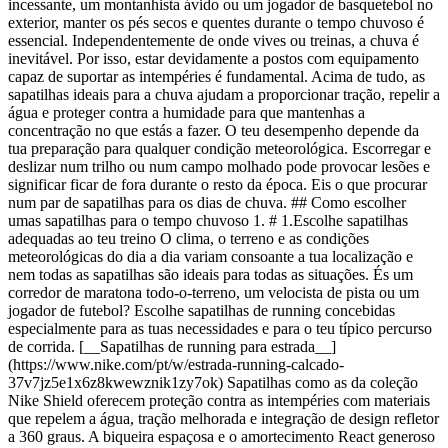
incessante, um montanhista ávido ou um jogador de basquetebol no
exterior, manter os pés secos e quentes durante o tempo chuvoso é
essencial. Independentemente de onde vives ou treinas, a chuva é
inevitável. Por isso, estar devidamente a postos com equipamento
capaz de suportar as intempéries é fundamental. Acima de tudo, as
sapatilhas ideais para a chuva ajudam a proporcionar tração, repelir a
água e proteger contra a humidade para que mantenhas a
concentração no que estás a fazer. O teu desempenho depende da
tua preparação para qualquer condição meteorológica. Escorregar e
deslizar num trilho ou num campo molhado pode provocar lesões e
significar ficar de fora durante o resto da época. Eis o que procurar
num par de sapatilhas para os dias de chuva. ## Como escolher
umas sapatilhas para o tempo chuvoso 1. # 1.Escolhe sapatilhas
adequadas ao teu treino O clima, o terreno e as condições
meteorológicas do dia a dia variam consoante a tua localização e
nem todas as sapatilhas são ideais para todas as situações. És um
corredor de maratona todo-o-terreno, um velocista de pista ou um
jogador de futebol? Escolhe sapatilhas de running concebidas
especialmente para as tuas necessidades e para o teu típico percurso
de corrida. [__Sapatilhas de running para estrada__]
(https://www.nike.com/pt/w/estrada-running-calcado-
37v7jz5e1x6z8kwewznik1zy7ok) Sapatilhas como as da coleção
Nike Shield oferecem proteção contra as intempéries com materiais
que repelem a água, tração melhorada e integração de design refletor
a 360 graus. A biqueira espaçosa e o amortecimento React generoso