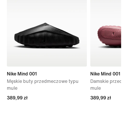
Nike Mind 001
Nike Mind 001
Męskie buty przedmeczowe typu
Damskie przedme
mule
mule
389,99 zł
389,99 zł
389,99 zł
389,99 zł